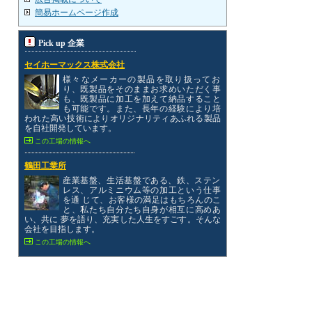
簡易ホームページ作成
Pick up 企業
セイホーマックス株式会社
様々なメーカーの製品を取り扱ってお
り、既製品をそのままお求めいただく事
も、既製品に加工を加えて納品すること
も可能です。また、長年の経験により培
われた高い技術によりオリジナリティあふれる製品
を自社開発しています。
この工場の情報へ
鶴田工業所
産業基盤、生活基盤である、鉄、ステン
レス、アルミニウム等の加工という仕事
を通 じて、お客様の満足はもちろんのこ
と、私たち自分たち自身が相互に高めあ
い、共に 夢を語り、充実した人生をすごす。そんな
会社を目指します。
この工場の情報へ