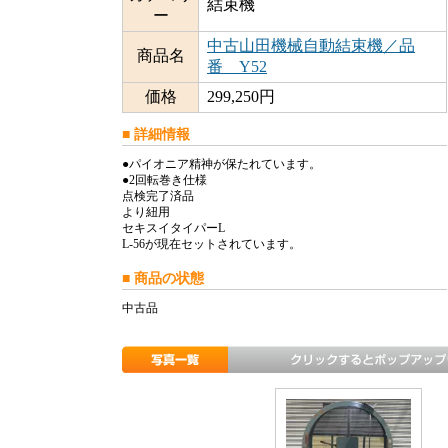
結束機
ー
中古山田機械自動結束機／品
商品名
番 Y52
価格
299,250円
■ 詳細情報
●パイオニア精神が保たれています。
●2回転巻き仕様
点検完了済品
より紐用
セキスイタイパーL
L-56が現在セットされています。
■ 商品の状態
中古品