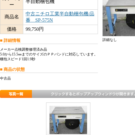
半自動梱包機
ー
中古ニチロ工業半自動梱包機/品
商品名
番 SP-575N
価格
99,750円
詳細なし
■ 詳細情報
メーカー点検調整修理済み品
5.0から15.5㎜までのサイズのＰＰバンドに対応しています。
梱包スピード1回1.9秒
■ 商品の状態
中古品