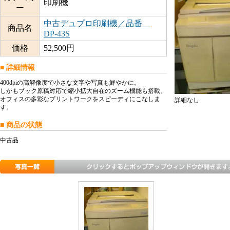
印刷機
ー
中古デュプロ印刷機／品番
商品名
DP-43S
価格
52,500円
■ 詳細情報
400dpiの高解像度で小さな文字や写真も鮮やかに。
しかもブック原稿対応で縮小拡大自在のズーム機能も搭載。
オフィスの多彩なプリントワークをスピーディにこなしま
詳細なし
す。
■ 商品の状態
中古品