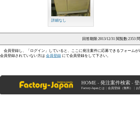
詳細なし
回答期限:2013/12/31
閲覧数:2353
問
会員登録し、「ログイン」していると、ここに発注案件に応募できるフォームが
会員登録されていない方は
会員登録
にて会員登録をして下さい。
HOME
-
発注案件検索
-
登
Factory-Japanとは
｜
会員登録（無料）
｜
お