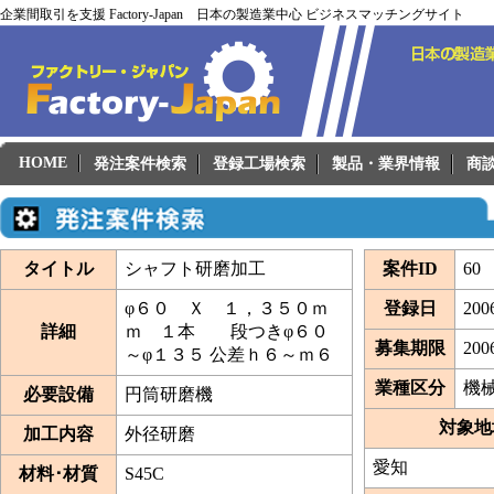
企業間取引を支援 Factory-Japan 日本の製造業中心 ビジネスマッチングサイト
HOME
発注案件検索
登録工場検索
製品・業界情報
商
タイトル
シャフト研磨加工
案件ID
60
φ６０ Ｘ １，３５０ｍ
登録日
2006
詳細
ｍ １本 段つきφ６０
募集期限
200
～φ１３５ 公差ｈ６～ｍ６
業種区分
機
必要設備
円筒研磨機
対象地
加工内容
外径研磨
愛知
材料･材質
S45C