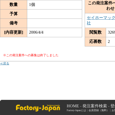
この発注案件
数量
1個
わせ
予算
セイホーマッ
備考
社
[内容更新]
2006/4/4
閲覧数
326
応募数
2
※この発注案件への募集は終了しました
≪戻る
HOME
-
発注案件検索
-
登
Factory-Japanとは
｜
会員登録（無料）
｜
お